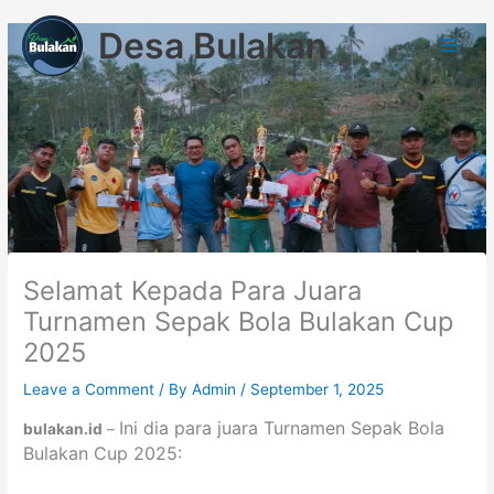
Skip
Desa Bulakan
to
content
Selamat Kepada Para Juara
Turnamen Sepak Bola Bulakan Cup
2025
Leave a Comment
/ By
Admin
/
September 1, 2025
Ini dia para juara Turnamen Sepak Bola
bulakan.id
–
Bulakan Cup 2025: